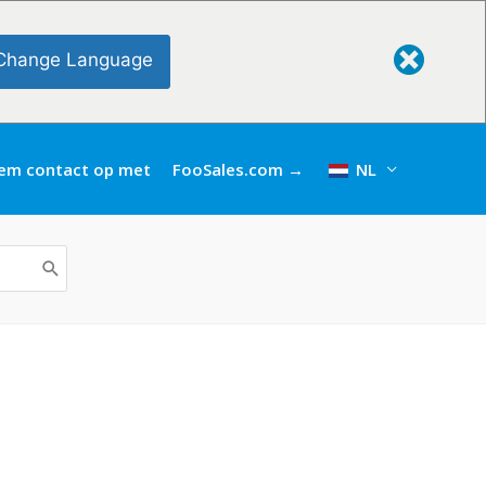
Change Language
em contact op met
FooSales.com →
NL