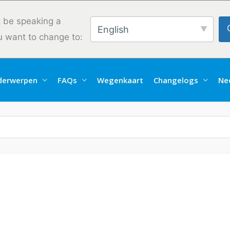
 be speaking a
English
u want to change to:
derwerpen
FAQs
Wegenkaart
Changelogs
Ne