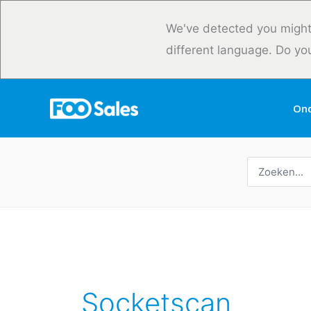
Overslaan
naar
We've detected you might
inhoud
different language. Do yo
On
Zoeken
naar:
Socketscan