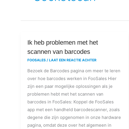
Ik
Ik heb problemen met het
heb
scannen van barcodes
problemen
FOOSALES
/
LAAT EEN REACTIE ACHTER
met
Bezoek de Barcodes pagina om meer te leren
het
over hoe barcodes werken in FooSales Hier
scannen
zijn een paar mogelijke oplossingen als je
van
problemen hebt met het scannen van
barcodes
barcodes in FooSales: Koppel de FooSales
app met een handheld barcodescanner, zoals
degene die zijn opgenomen in onze hardware
pagina, omdat deze over het algemeen in