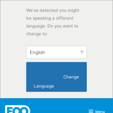
Overslaan
naar
We've detected you might
inhoud
be speaking a different
language. Do you want to
change to:
English
                        Change 
Language                    
Menu
Menu