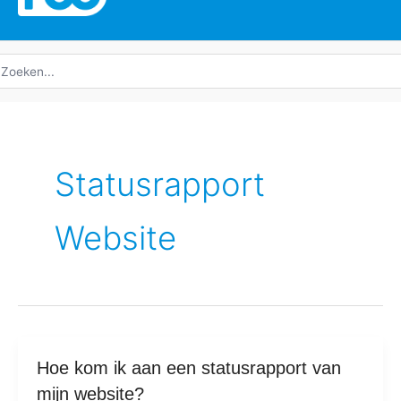
oeken
ar:
Statusrapport
Website
Hoe
Hoe kom ik aan een statusrapport van
kom
mijn website?