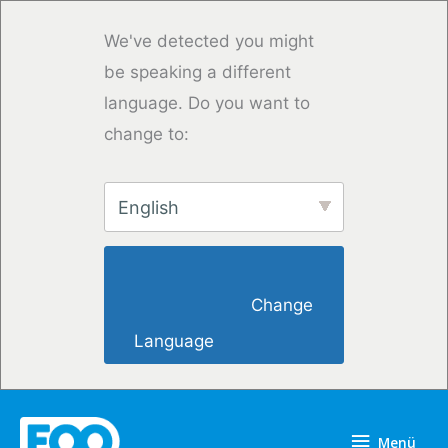
Zum
Inhalt
We've detected you might
springen
be speaking a different
language. Do you want to
change to:
English
                        Change 
Language                    
Menü
Menü