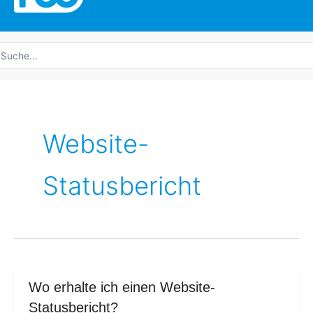
uche
ach:
Website-
Statusbericht
Wo
Wo erhalte ich einen Website-
erhalte
Statusbericht?