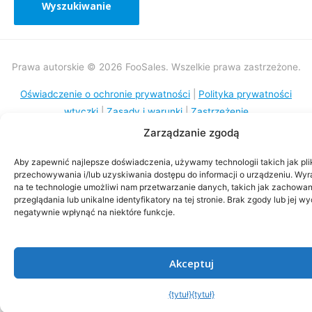
Prawa autorskie © 2026 FooSales. Wszelkie prawa zastrzeżone.
Oświadczenie o ochronie prywatności
|
Polityka prywatności
wtyczki
|
Zasady i warunki
|
Zastrzeżenie
Zarządzanie zgodą
Aby zapewnić najlepsze doświadczenia, używamy technologii takich jak pli
przechowywania i/lub uzyskiwania dostępu do informacji o urządzeniu. Wy
na te technologie umożliwi nam przetwarzanie danych, takich jak zachowa
przeglądania lub unikalne identyfikatory na tej stronie. Brak zgody lub jej 
negatywnie wpłynąć na niektóre funkcje.
Akceptuj
{tytuł}
{tytuł}