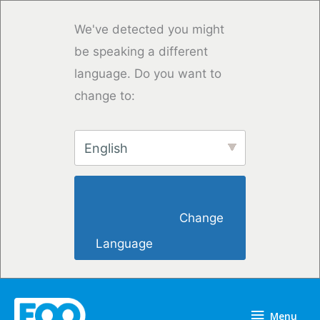
Przejdź
do
We've detected you might
treści
be speaking a different
language. Do you want to
change to:
English
                        Change 
Language                    
Menu
Menu