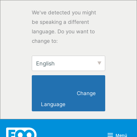
Ir
al
We've detected you might
contenido
be speaking a different
language. Do you want to
change to:
English
                        Change 
Language                    
Menú
Menú