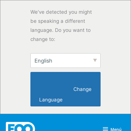
Ir
al
We've detected you might
contenido
be speaking a different
language. Do you want to
change to:
English
                        Change 
Language                    
Menú
Menú