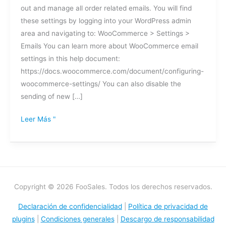
out and manage all order related emails. You will find
correos
these settings by logging into your WordPress admin
electrónicos
area and navigating to: WooCommerce > Settings >
de
Emails You can learn more about WooCommerce email
los
settings in this help document:
pedidos?
https://docs.woocommerce.com/document/configuring-
woocommerce-settings/ You can also disable the
sending of new […]
Leer Más "
Copyright © 2026 FooSales. Todos los derechos reservados.
Declaración de confidencialidad
|
Política de privacidad de
plugins
|
Condiciones generales
|
Descargo de responsabilidad