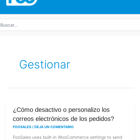
uscar
r:
Gestionar
¿Cómo
¿Cómo desactivo o personalizo los
desactivo
correos electrónicos de los pedidos?
o
FOOSALES
/
DEJA UN COMENTARIO
personalizo
FooSales uses built-in WooCommerce settings to send
los