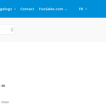
gelogs
Contact
FooSales.com →
FR
t de
s nous