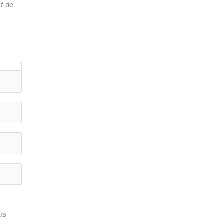
et de
us