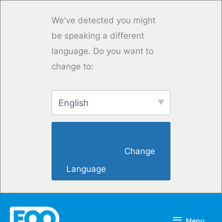
Saltar
para
We've detected you might
o
be speaking a different
conteúdo
language. Do you want to
change to:
English
                        Change 
Language                    
Menu
Menu