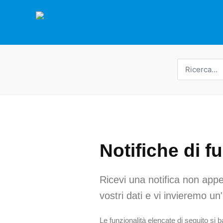
Vai
al
contenuto
Ricerca
per:
Notifiche di f
Ricevi una notifica non appe
vostri dati e vi invieremo un
Le funzionalità elencate di seguito si b