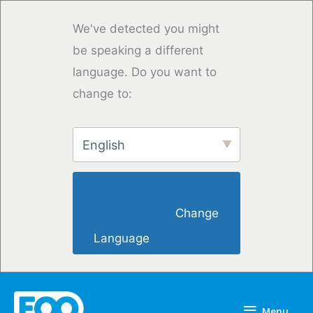
Vai
al
We've detected you might
contenuto
be speaking a different
language. Do you want to
change to:
English
                        Change 
Language                    
Menu
Menu