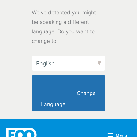
Vai
al
We've detected you might
contenuto
be speaking a different
language. Do you want to
change to:
English
                        Change 
Language                    
Menu
Menu