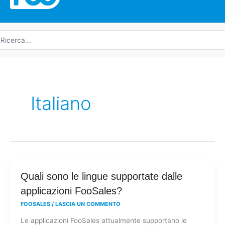
icerca
r:
Italiano
Quali
Quali sono le lingue supportate dalle
sono
applicazioni FooSales?
le
FOOSALES
/
LASCIA UN COMMENTO
lingue
Le applicazioni FooSales attualmente supportano le
supportate