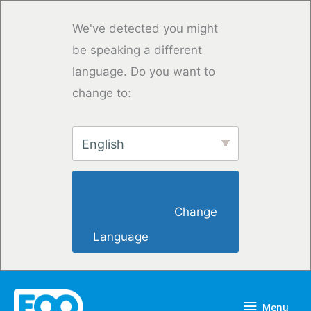
Vai
al
We've detected you might
contenuto
be speaking a different
language. Do you want to
change to:
English
                        Change 
Language                    
Menu
Menu