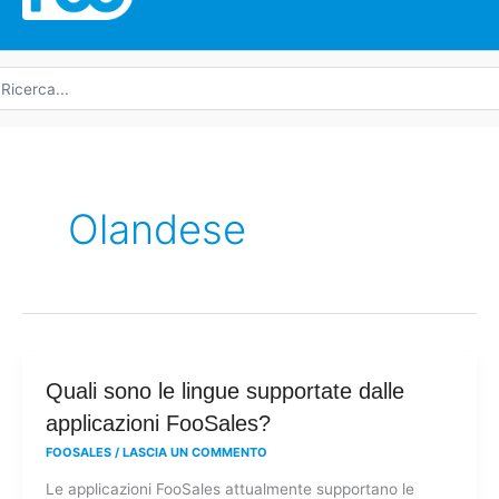
icerca
r:
Olandese
Quali
Quali sono le lingue supportate dalle
sono
applicazioni FooSales?
le
FOOSALES
/
LASCIA UN COMMENTO
lingue
Le applicazioni FooSales attualmente supportano le
supportate