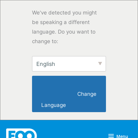
Przejdź
do
We've detected you might
treści
be speaking a different
language. Do you want to
change to:
English
                        Change 
Language                    
Menu
Menu