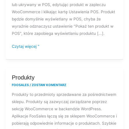
lub ukrywany w POS, edytując produkt w zapleczu
produkty
WooCommerce i klikając kartę Ustawienia POS. Produkt
lub
będzie domyślnie wyświetlany w POS, chyba że
warianty
wyraźnie odznaczysz ustawienie "Pokaż ten produkt w
w
POS", które zapobiega wyświetlaniu produktu [...].
POS?
Czytaj więcej "
Produkty
Produkty
FOOSALES
/
ZOSTAW KOMENTARZ
Produkty to przedmioty sprzedawane za pośrednictwem
sklepu. Produkty są zazwyczaj zarządzane poprzez
sekcję WooCommerce w backendzie WordPress.
Aplikacje FooSales łączą się ze sklepem WooCommerce i
pobierają odpowiednie informacje o produktach. Szybkie