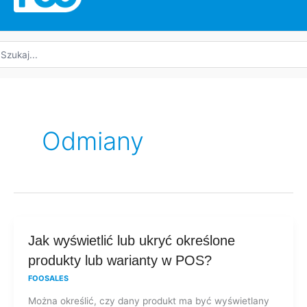
yszukaj:
Odmiany
Jak
Jak wyświetlić lub ukryć określone
wyświetlić
produkty lub warianty w POS?
lub
FOOSALES
ukryć
Można określić, czy dany produkt ma być wyświetlany
określone