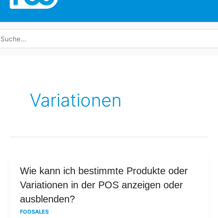
uche
ach:
Variationen
Wie
Wie kann ich bestimmte Produkte oder
kann
Variationen in der POS anzeigen oder
ich
ausblenden?
bestimmte
FOOSALES
Produkte