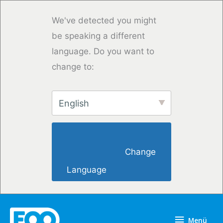
Zum
Inhalt
We've detected you might
springen
be speaking a different
language. Do you want to
change to:
English
                        Change 
Language                    
Menü
Menü