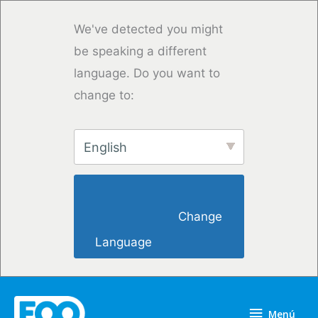
Ir
al
We've detected you might
contenido
be speaking a different
language. Do you want to
change to:
English
                        Change 
Language                    
Menú
Menú