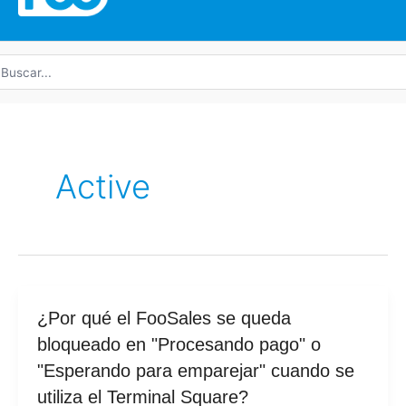
uscar
r:
Active
¿Por
¿Por qué el FooSales se queda
qué
bloqueado en "Procesando pago" o
el
"Esperando para emparejar" cuando se
FooSales
utiliza el Terminal Square?
se