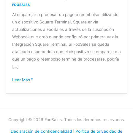
FOOSALES
queda
Al emparejar o procesar un pago o reembolso utilizando
bloqueado
un dispositivo Square Terminal, Square envía
en
actualizaciones a FooSales a través de la suscripción
"Procesando
Webhook que creó cuando configuró por primera vez la
pago"
Integración Square Terminal. Si FooSales se queda
o
atascado esperando a que el dispositivo se empareje o a
"Esperando
que un pago o reembolso termine de procesarse, podría
para
[...]
emparejar"
cuando
Leer Más "
se
utiliza
el
Terminal
Square?
Copyright © 2026 FooSales. Todos los derechos reservados.
Declaración de confidencialidad
|
Política de privacidad de