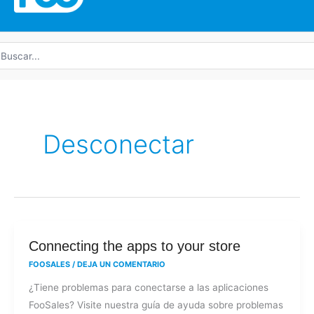
uscar
r:
Desconectar
Connecting
Connecting the apps to your store
the
FOOSALES
/
DEJA UN COMENTARIO
apps
¿Tiene problemas para conectarse a las aplicaciones
to
FooSales? Visite nuestra guía de ayuda sobre problemas
your