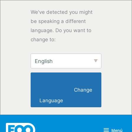
Ir
al
We've detected you might
contenido
be speaking a different
language. Do you want to
change to:
English
                        Change 
Language                    
Menú
Menú