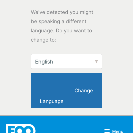
Ir
al
We've detected you might
contenido
be speaking a different
language. Do you want to
change to:
English
                        Change 
Language                    
Menú
Menú