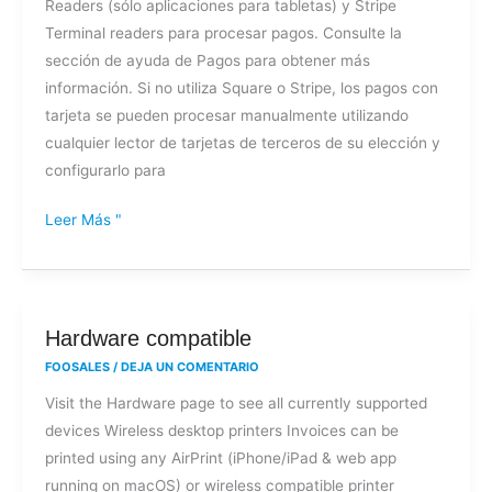
Readers (sólo aplicaciones para tabletas) y Stripe
con
Terminal readers para procesar pagos. Consulte la
lectores
sección de ayuda de Pagos para obtener más
de
información. Si no utiliza Square o Stripe, los pagos con
tarjetas
tarjeta se pueden procesar manualmente utilizando
de
cualquier lector de tarjetas de terceros de su elección y
terceros?
configurarlo para
Leer Más "
Hardware
Hardware compatible
compatible
FOOSALES
/
DEJA UN COMENTARIO
Visit the Hardware page to see all currently supported
devices Wireless desktop printers Invoices can be
printed using any AirPrint (iPhone/iPad & web app
running on macOS) or wireless compatible printer