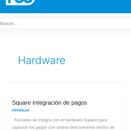
uscar
r:
Hardware
Square
Square Integración de pagos
Integración
FOOSALES
de
FooSales se integra con el hardware Square para
pagos
capturar los pagos con tarjeta directamente dentro de