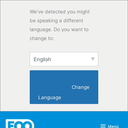
Ir
al
We've detected you might
contenido
be speaking a different
language. Do you want to
change to:
English
                        Change 
Language                    
Menú
Menú