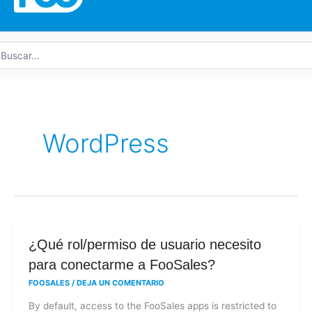
uscar
r:
WordPress
¿Qué
¿Qué rol/permiso de usuario necesito
rol/permiso
para conectarme a FooSales?
de
FOOSALES
/
DEJA UN COMENTARIO
usuario
By default, access to the FooSales apps is restricted to
necesito