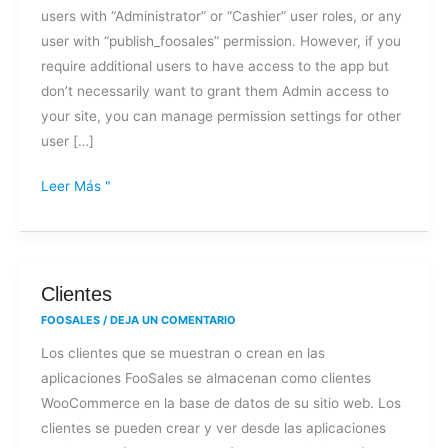
users with “Administrator” or “Cashier” user roles, or any
para
user with “publish_foosales” permission. However, if you
conectarme
require additional users to have access to the app but
a
don’t necessarily want to grant them Admin access to
FooSales?
your site, you can manage permission settings for other
user […]
Leer Más "
Clientes
Clientes
FOOSALES
/
DEJA UN COMENTARIO
Los clientes que se muestran o crean en las
aplicaciones FooSales se almacenan como clientes
WooCommerce en la base de datos de su sitio web. Los
clientes se pueden crear y ver desde las aplicaciones