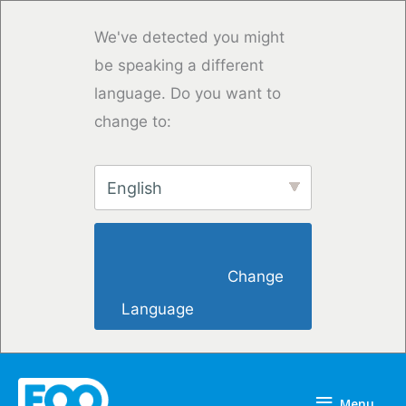
Vai
al
We've detected you might
contenuto
be speaking a different
language. Do you want to
change to:
English
                        Change 
Language                    
Menu
Menu