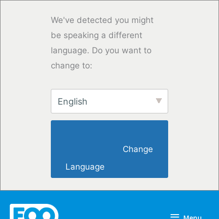
Saltar
para
We've detected you might
o
be speaking a different
conteúdo
language. Do you want to
change to:
English
                        Change 
Language                    
Menu
Menu