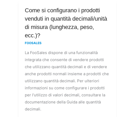
Come
Come si configurano i prodotti
si
venduti in quantità decimali/unità
configurano
di misura (lunghezza, peso,
i
ecc.)?
prodotti
FOOSALES
venduti
in
La FooSales dispone di una funzionalità
quantità
integrata che consente di vendere prodotti
decimali/unità
che utilizzano quantità decimali e di vendere
di
anche prodotti normali insieme a prodotti che
misura
utilizzano quantità decimali. Per ulteriori
(lunghezza,
informazioni su come configurare i prodotti
peso,
per l'utilizzo di valori decimali, consultare la
ecc.)?
documentazione della Guida alle quantità
decimali.