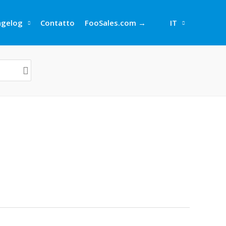
ngelog
Contatto
FooSales.com →
IT