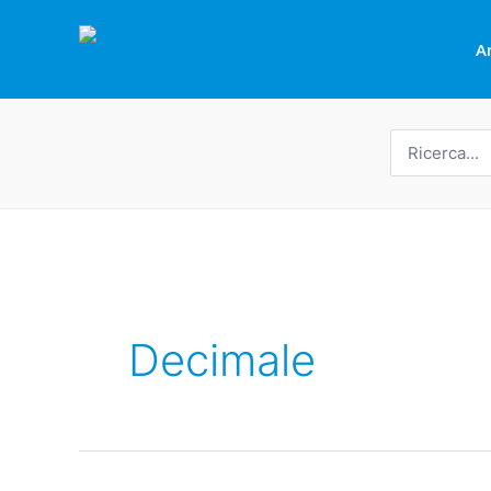
Vai
al
A
contenuto
Ricerca
per:
Decimale