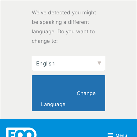
Saltar
para
We've detected you might
o
be speaking a different
conteúdo
language. Do you want to
change to:
English
                        Change 
Language                    
Menu
Menu