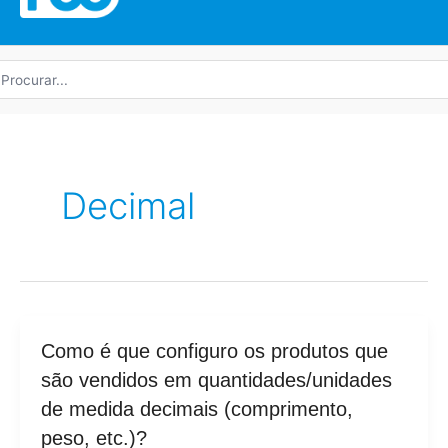
rocurar
r:
Decimal
Como
Como é que configuro os produtos que
é
são vendidos em quantidades/unidades
que
de medida decimais (comprimento,
configuro
peso, etc.)?
os