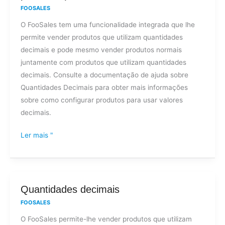
FOOSALES
produtos
O FooSales tem uma funcionalidade integrada que lhe
que
permite vender produtos que utilizam quantidades
são
decimais e pode mesmo vender produtos normais
vendidos
juntamente com produtos que utilizam quantidades
em
decimais. Consulte a documentação de ajuda sobre
quantidades/unidades
Quantidades Decimais para obter mais informações
de
sobre como configurar produtos para usar valores
medida
decimais.
decimais
(comprimento,
Ler mais "
peso,
etc.)?
Quantidades
Quantidades decimais
decimais
FOOSALES
O FooSales permite-lhe vender produtos que utilizam