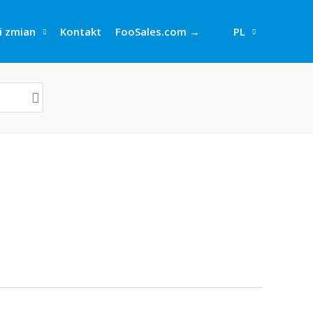
i zmian
Kontakt
FooSales.com →
PL