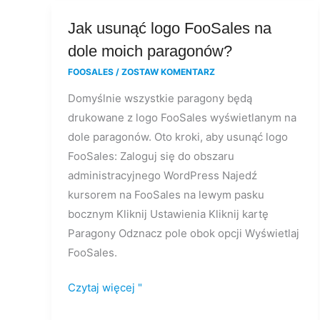
Jak
Jak usunąć logo FooSales na
usunąć
dole moich paragonów?
logo
FOOSALES
/
ZOSTAW KOMENTARZ
FooSales
Domyślnie wszystkie paragony będą
na
drukowane z logo FooSales wyświetlanym na
dole
dole paragonów. Oto kroki, aby usunąć logo
moich
FooSales: Zaloguj się do obszaru
paragonów?
administracyjnego WordPress Najedź
kursorem na FooSales na lewym pasku
bocznym Kliknij Ustawienia Kliknij kartę
Paragony Odznacz pole obok opcji Wyświetlaj
FooSales.
Czytaj więcej "