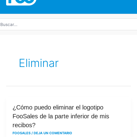
uscar
r:
Eliminar
¿Cómo
¿Cómo puedo eliminar el logotipo
puedo
FooSales de la parte inferior de mis
eliminar
recibos?
el
FOOSALES
/
DEJA UN COMENTARIO
logotipo