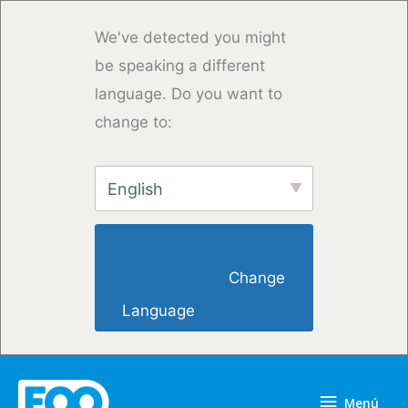
Ir
al
We've detected you might
contenido
be speaking a different
language. Do you want to
change to:
English
                        Change 
Language                    
Menú
Menú