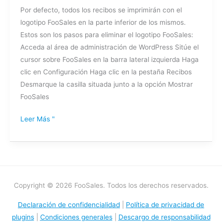
Por defecto, todos los recibos se imprimirán con el
FooSales
logotipo FooSales en la parte inferior de los mismos.
de
Estos son los pasos para eliminar el logotipo FooSales:
la
Acceda al área de administración de WordPress Sitúe el
parte
cursor sobre FooSales en la barra lateral izquierda Haga
inferior
clic en Configuración Haga clic en la pestaña Recibos
de
Desmarque la casilla situada junto a la opción Mostrar
mis
FooSales
recibos?
Leer Más "
Copyright © 2026 FooSales. Todos los derechos reservados.
Declaración de confidencialidad
|
Política de privacidad de
plugins
|
Condiciones generales
|
Descargo de responsabilidad