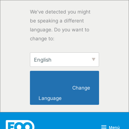
Ir
al
We've detected you might
contenido
be speaking a different
language. Do you want to
change to:
English
                        Change 
Language                    
Menú
Menú