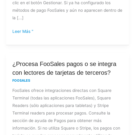
clic en el botón Gestionar. Si ya ha configurado los
métodos de pago FooSales y aún no aparecen dentro de
la [...]
Leer Más "
¿Procesa
¿Procesa FooSales pagos o se integra
FooSales
con lectores de tarjetas de terceros?
pagos
FOOSALES
o
FooSales ofrece integraciones directas con Square
se
Terminal (todas las aplicaciones FooSales), Square
integra
Readers (sólo aplicaciones para tabletas) y Stripe
con
Terminal readers para procesar pagos. Consulte la
lectores
sección de ayuda de Pagos para obtener más
de
información. Si no utiliza Square o Stripe, los pagos con
tarjetas