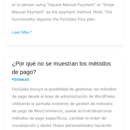
or in-person using “Square Manual Payment” or “Stripe
de
Manual Payment” as the payment method. Note: This
crédito
functionality requires the FooSales Plus plan.
por
teléfono?
Leer Más "
¿Por
¿Por qué no se muestran los métodos
qué
de pago?
no
FOOSALES
se
FooSales incluye la posibilidad de gestionar los métodos
muestran
de pago desde el área de administración de WordPress.
los
Utilizando la pantalla existente de gestión de métodos
métodos
de pago de WooCommerce, puede activar/desactivar
de
métodos de pago específicos, cambiar el orden de
pago?
visualización y darles títulos personalizados haciendo