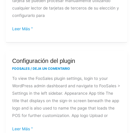
tarjeta se pueden procesar manualmente utilizando
de
cualquier lector de tarjetas de terceros de su elección y
terceros?
configurarlo para
Leer Más "
Configuración
Configuración del plugin
del
FOOSALES
/
DEJA UN COMENTARIO
plugin
To view the FooSales plugin settings, login to your
WordPress admin dashboard and navigate to FooSales >
Settings in the left sidebar. Appearance App title The
title that displays on the sign-in screen beneath the app
logo and is also used to name the page that loads the
POS for further customization. App logo Upload or
Leer Más "