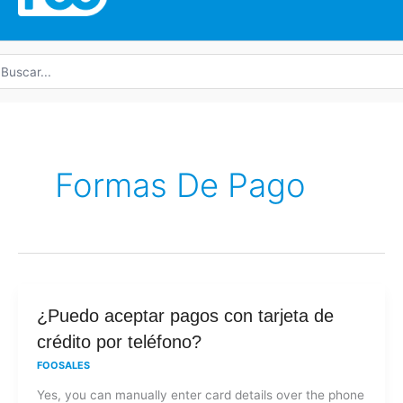
uscar
r:
Formas De Pago
¿Puedo
¿Puedo aceptar pagos con tarjeta de
aceptar
crédito por teléfono?
pagos
FOOSALES
con
Yes, you can manually enter card details over the phone
tarjeta