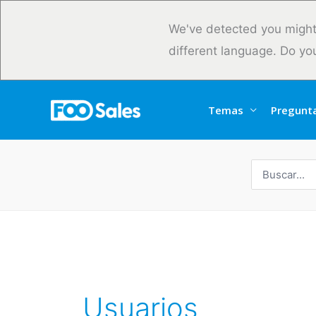
Ir
al
We've detected you might
contenido
different language. Do yo
Temas
Pregunt
Buscar
por:
Usuarios