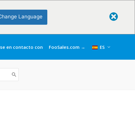
Change Language
se en contacto con
FooSales.com →
ES