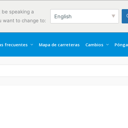
 be speaking a
English
u want to change to:
as frecuentes
Mapa de carreteras
Cambios
Pónga