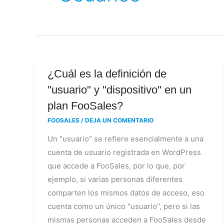
¿Cuál
¿Cuál es la definición de
es
"usuario" y "dispositivo" en un
la
plan FooSales?
definición
FOOSALES
/
DEJA UN COMENTARIO
de
Un "usuario" se refiere esencialmente a una
"usuario"
cuenta de usuario registrada en WordPress
y
que accede a FooSales, por lo que, por
"dispositivo"
ejemplo, si varias personas diferentes
en
comparten los mismos datos de acceso, eso
un
cuenta como un único "usuario", pero si las
plan
mismas personas acceden a FooSales desde
FooSales?