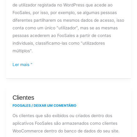
de utilizador registada no WordPress que acede ao
"utilizador"
FooSales, por isso, por exemplo, se algumas pessoas
e
diferentes partilharem os mesmos dados de acesso, isso
"dispositivo"
conta como um único "utilizador", mas se as mesmas
num
pessoas acederem ao FooSales a partir de contas
plano
individuais, classificamo-las como "utilizadores
FooSales?
múltiplos".
Ler mais "
Clientes
Clientes
FOOSALES
/
DEIXAR UM COMENTÁRIO
Os clientes que são exibidos ou criados dentro dos
aplicativos FooSales são armazenados como clientes
WooCommerce dentro do banco de dados do seu site.