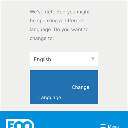
Saltar
para
We've detected you might
o
be speaking a different
conteúdo
language. Do you want to
change to:
English
                        Change 
Language                    
Menu
Menu