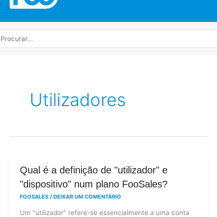
rocurar
r:
Utilizadores
Qual
Qual é a definição de "utilizador" e
é
"dispositivo" num plano FooSales?
a
FOOSALES
/
DEIXAR UM COMENTÁRIO
definição
Um "utilizador" refere-se essencialmente a uma conta
de