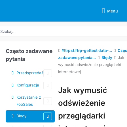
Przejdź
Menu
do
Menu
treści
yszukaj:
Często zadawane
#!trpst#trp-gettext data-...
Częs
zadawane pytania...
Błędy
Jak
pytania
wymusić odświeżenie przeglądarki
internetowej
Przedsprzedaż
Konfiguracja
Jak wymusić
Korzystanie z
Nawigacja
odświeżenie
FooSales
po
dokumencie
przeglądarki
Błędy