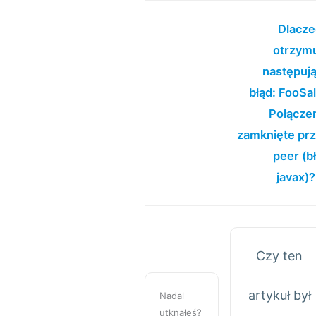
Dlacz
otrzym
następuj
błąd: FooSa
Połącze
zamknięte pr
peer (b
javax)
Czy ten
artykuł był
Nadal
utknąłeś?