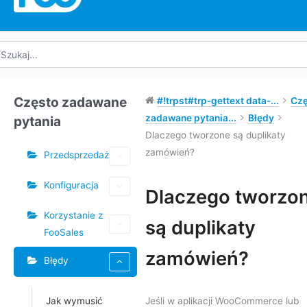
yszukaj:
Często zadawane
#!trpst#trp-gettext data-...
Czę
zadawane pytania...
Błędy
pytania
Dlaczego tworzone są duplikaty
zamówień?
Przedsprzedaż
Konfiguracja
Tagi
Dlaczego tworzo
Korzystanie z
Nawigacja
są duplikaty
FooSales
po
dokumencie
zamówień?
Błędy
Jak wymusić
Jeśli w aplikacji WooCommerce lub