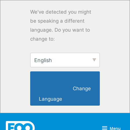
Przejdź
do
We've detected you might
treści
be speaking a different
language. Do you want to
change to:
English
                        Change 
Language                    
Menu
Menu