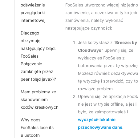
odświeżenie
FooSales utworzono więcej niż jedno
przeglądarki
zamówienie, a oczekiwano tylko jed
internetowej
zamówienia, należy wykonać
następujące czynności:
Dlaczego
otrzymuję
Jeśli korzystasz z “
Breeze: by
następujący błąd:
Cloudways
" upewnij się, że
FooSales
wykluczyłeś FooSales z
Połączenie
buforowania przez tę wtyczkę
zamknięte przez
Możesz również dezaktywow
peer (błąd javax)?
tę wtyczkę i sprawdzić, czy t
rozwiąże problem.
Mam problemy ze
Upewnij się, że aplikacja FooS
skanowaniem
nie jest w trybie offline, a jeśli
kodów kreskowych
było, że zaimportowałeś i
wyczyścił lokalnie
Why does
przechowywane dane
.
FooSales lose its
Bluetooth