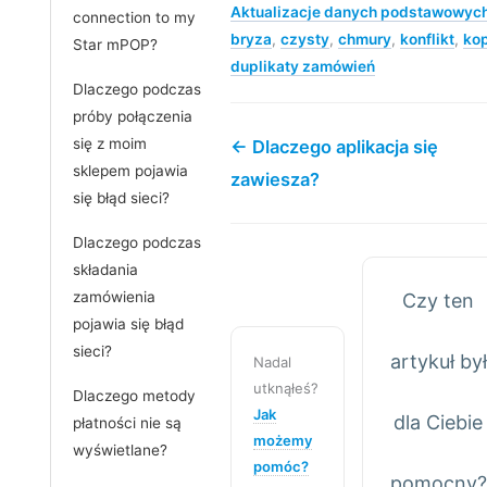
Aktualizacje danych podstawowyc
connection to my
bryza
,
czysty
,
chmury
,
konflikt
,
ko
Star mPOP?
duplikaty zamówień
Dlaczego podczas
próby połączenia
się z moim
← Dlaczego aplikacja się
sklepem pojawia
zawiesza?
się błąd sieci?
Dlaczego podczas
składania
zamówienia
Czy ten
pojawia się błąd
sieci?
artykuł był
Nadal
utknąłeś?
Dlaczego metody
Jak
dla Ciebie
płatności nie są
możemy
wyświetlane?
pomóc?
pomocny?