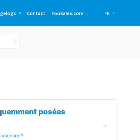
gelogs
Contact
FooSales.com →
FR
équemment posées
commencer ?