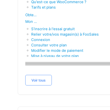
Qu'est-ce que WooCommerce ?
Tarifs et plans
Obte...
Mon ...
S'inscrire à l'essai gratuit
Relier votre/vos magasin(s) à FooSales
Connexion
Consulter votre plan
Modifier le mode de paiement
Mise à niveau de votre plan
Annulation de votre plan
Mise à jour de vos coordonnées
Où puis-je trouver ma facture FooSales ?
FooS...
Voir tous
Installation et mises à jour
Paramètres du plugin
FooS...
Connecting the apps to your store