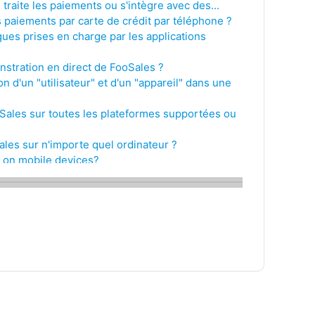
traite les paiements ou s'intègre avec des...
 paiements par carte de crédit par téléphone ?
gues prises en charge par les applications
nstration en direct de FooSales ?
ion d'un "utilisateur" et d'un "appareil" dans une
oSales sur toutes les plateformes supportées ou
Sales sur n'importe quel ordinateur ?
 on mobile devices?
pplication web FooSales sur mon propre domaine ?
ue est-elle payante ?
thodes de paiement acceptées pour les plans et
mentaires de FooSales ?
t-il partout dans le monde ?
Sales pour gérer plusieurs sites Web
oSales sans WooCommerce ?
té d'installer FooSales, car je ne suis pas très