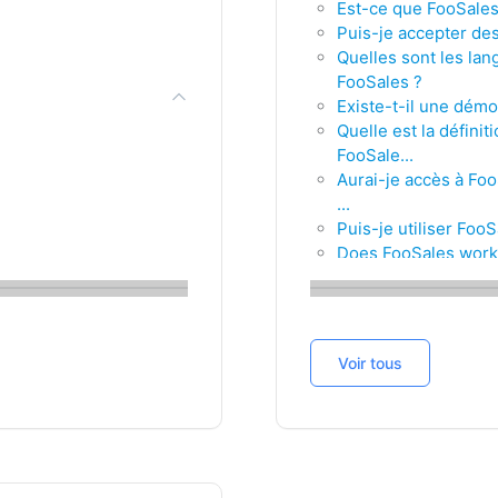
Est-ce que FooSales 
Puis-je accepter des
Quelles sont les lan
FooSales ?
Existe-t-il une démo
Quelle est la définit
FooSale...
Aurai-je accès à Fo
...
Puis-je utiliser Foo
Does FooSales work
Puis-je utiliser l'a
L'assistance techniq
Quelles sont les mé
les modules complé
Voir tous
FooSales fonctionne-
Puis-je utiliser Foo
WooCommerce ?
Puis-je utiliser Fo
Quelle est la difficul
calé en technique ?