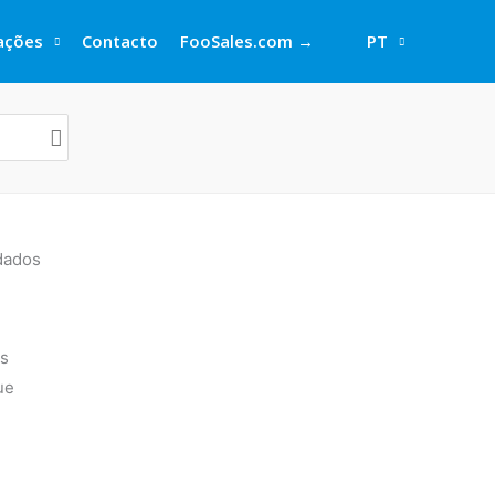
rações
Contacto
FooSales.com →
PT
dados
os
ue