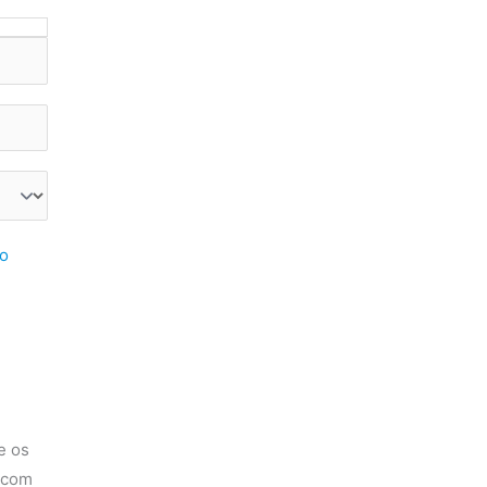
do
e os
 com