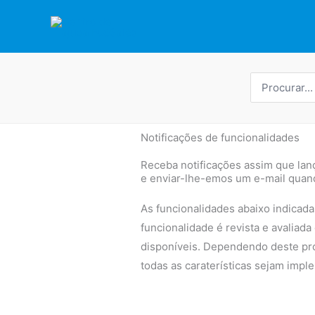
Saltar
para
o
conteúdo
Procurar
por:
Notificações de funcionalidades
Receba notificações assim que lan
e enviar-lhe-emos um e-mail quando
As funcionalidades abaixo indicad
funcionalidade é revista e avaliada
disponíveis. Dependendo deste pro
todas as caraterísticas sejam impl