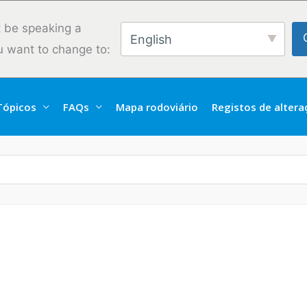
 be speaking a
English
u want to change to:
Tópicos
FAQs
Mapa rodoviário
Registos de alter