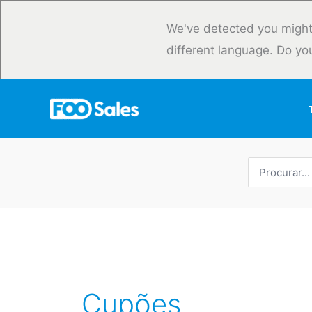
Saltar
para
We've detected you might
o
different language. Do yo
conteúdo
Procurar
por:
Cupões