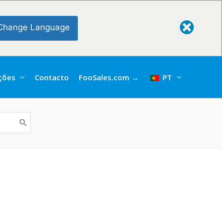
Change Language
ações
Contacto
FooSales.com →
PT