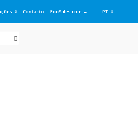
rações
Contacto
FooSales.com →
PT