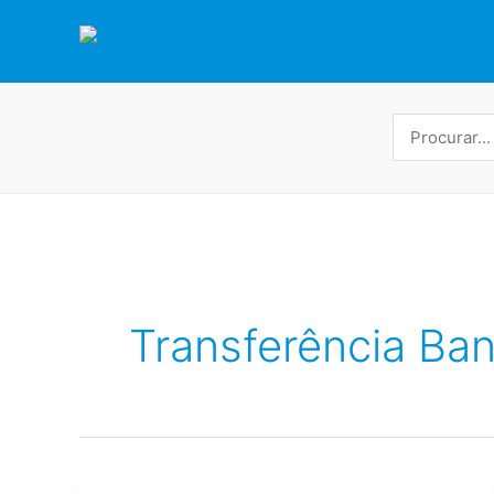
Saltar
para
o
conteúdo
Procurar
por:
Transferência Ban