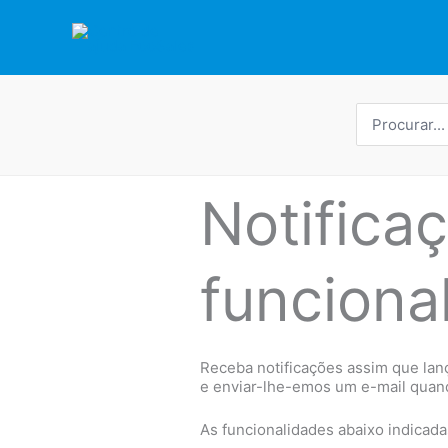
Saltar
para
o
conteúdo
Procurar
por:
Notifica
funciona
Receba notificações assim que lan
e enviar-lhe-emos um e-mail quando
As funcionalidades abaixo indicad