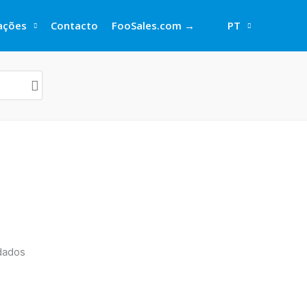
rações
Contacto
FooSales.com →
PT
dados