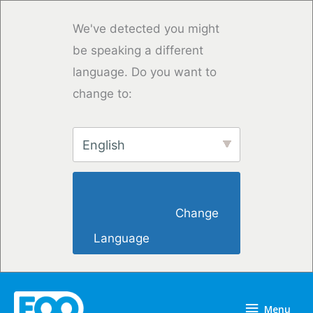
Saltar
para
We've detected you might
o
be speaking a different
conteúdo
language. Do you want to
change to:
English
                        Change 
Language                    
Menu
Menu