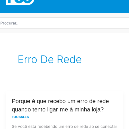
rocurar
r:
Erro De Rede
Porque
Porque é que recebo um erro de rede
é
quando tento ligar-me à minha loja?
que
FOOSALES
recebo
Se você está recebendo um erro de rede ao se conectar
um