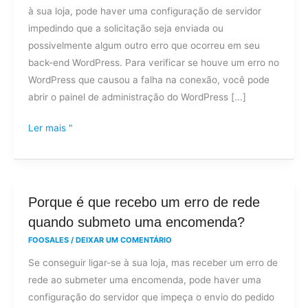
à sua loja, pode haver uma configuração de servidor
erro
impedindo que a solicitação seja enviada ou
de
possivelmente algum outro erro que ocorreu em seu
rede
back-end WordPress. Para verificar se houve um erro no
quando
WordPress que causou a falha na conexão, você pode
tento
abrir o painel de administração do WordPress [...]
ligar-
me
Ler mais "
à
minha
loja?
Porque
Porque é que recebo um erro de rede
é
quando submeto uma encomenda?
que
FOOSALES
/
DEIXAR UM COMENTÁRIO
recebo
Se conseguir ligar-se à sua loja, mas receber um erro de
um
rede ao submeter uma encomenda, pode haver uma
erro
configuração do servidor que impeça o envio do pedido
de