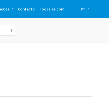
rações
Contacto
FooSales.com →
PT