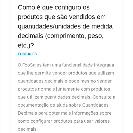
Como
Como é que configuro os
é
produtos que são vendidos em
que
quantidades/unidades de medida
configuro
decimais (comprimento, peso,
os
etc.)?
produtos
que
FOOSALES
são
O FooSales tem uma funcionalidade integrada
vendidos
que lhe permite vender produtos que utilizam
em
quantidades decimais e pode mesmo vender
quantidades/unidades
produtos normais juntamente com produtos
de
que utilizam quantidades decimais. Consulte a
medida
documentação de ajuda sobre Quantidades
decimais
Decimais para obter mais informações sobre
(comprimento,
como configurar produtos para usar valores
peso,
decimais.