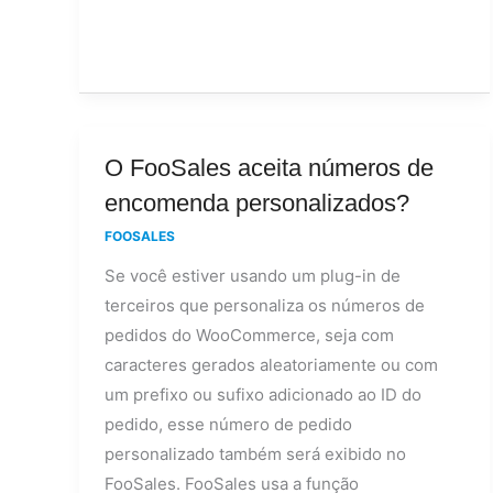
O
O FooSales aceita números de
FooSales
encomenda personalizados?
aceita
FOOSALES
números
Se você estiver usando um plug-in de
de
terceiros que personaliza os números de
encomenda
pedidos do WooCommerce, seja com
personalizados?
caracteres gerados aleatoriamente ou com
um prefixo ou sufixo adicionado ao ID do
pedido, esse número de pedido
personalizado também será exibido no
FooSales. FooSales usa a função