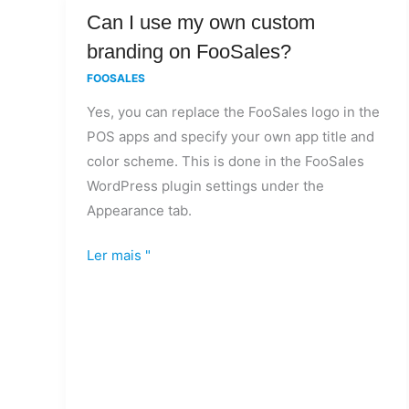
Can
Can I use my own custom
I
branding on FooSales?
use
FOOSALES
my
Yes, you can replace the FooSales logo in the
own
POS apps and specify your own app title and
custom
color scheme. This is done in the FooSales
branding
WordPress plugin settings under the
on
Appearance tab.
FooSales?
Ler mais "