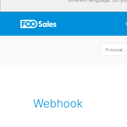
different language. Do yo
Procurar
por:
Webhook