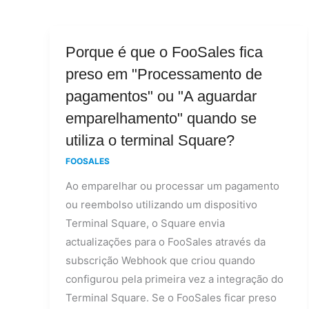
Porque
Porque é que o FooSales fica
é
preso em "Processamento de
que
pagamentos" ou "A aguardar
o
emparelhamento" quando se
FooSales
utiliza o terminal Square?
fica
preso
FOOSALES
em
Ao emparelhar ou processar um pagamento
"Processamento
ou reembolso utilizando um dispositivo
de
Terminal Square, o Square envia
pagamentos"
actualizações para o FooSales através da
ou
subscrição Webhook que criou quando
"A
configurou pela primeira vez a integração do
aguardar
Terminal Square. Se o FooSales ficar preso