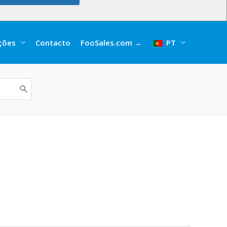
ações
Contacto
FooSales.com →
PT