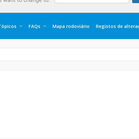
u want to change to:
Tópicos
FAQs
Mapa rodoviário
Registos de alter