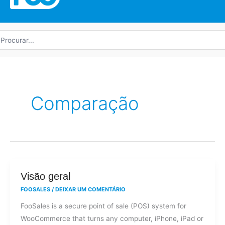
rocurar
r:
Comparação
Visão
Visão geral
geral
FOOSALES
/
DEIXAR UM COMENTÁRIO
FooSales is a secure point of sale (POS) system for
WooCommerce that turns any computer, iPhone, iPad or