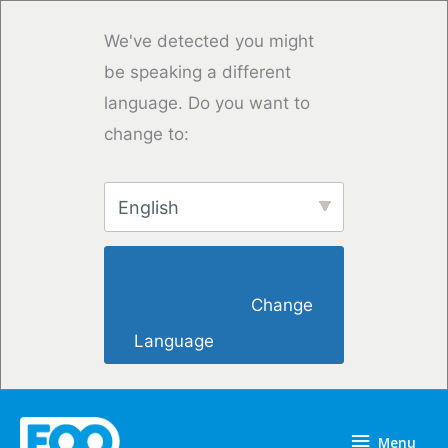
Saltar
para
We've detected you might
o
be speaking a different
conteúdo
language. Do you want to
change to:
English
                        Change 
Language                    
Menu
Menu